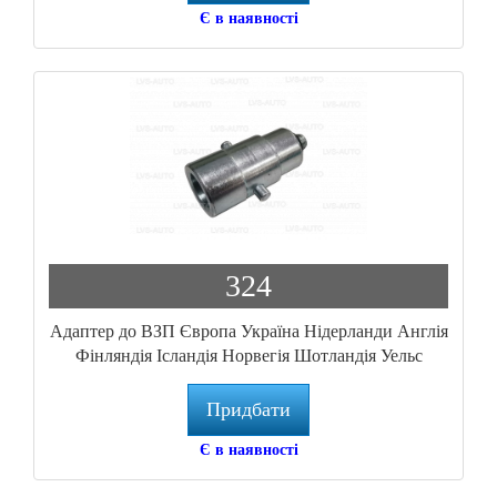
Є в наявності
324
Адаптер до ВЗП Європа Україна Нідерланди Англія
Фінляндія Ісландія Норвегія Шотландія Уельс
Іспанія M10 L65 NLP BAYONETT-M10
Придбати
Є в наявності