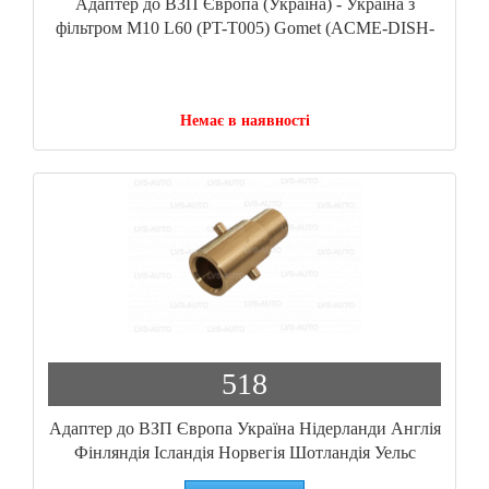
Адаптер до ВЗП Європа (Україна) - Україна з
фільтром М10 L60 (PT-T005) Gomet (ACME-DISH-
M10)
Немає в наявності
518
Адаптер до ВЗП Європа Україна Нідерланди Англія
Фінляндія Ісландія Норвегія Шотландія Уельс
Іспанія M10 L73 BAYONETT-M10 Autofus