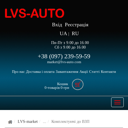
Вхід
Реєстрація
UA
RU
|
Пн-Пт з 9.00 до 16.00
Сб з 9.00 до 16.00
+38 (097) 239-59-59
market@lvs-auto.com
Про нас
Доставка і оплата
Завантаження
Акції
Статті
Контакти
Кошик
0
-товарів
0
-грн
Open
naviga
LVS-market
...
Комплектуючі до ВЗП