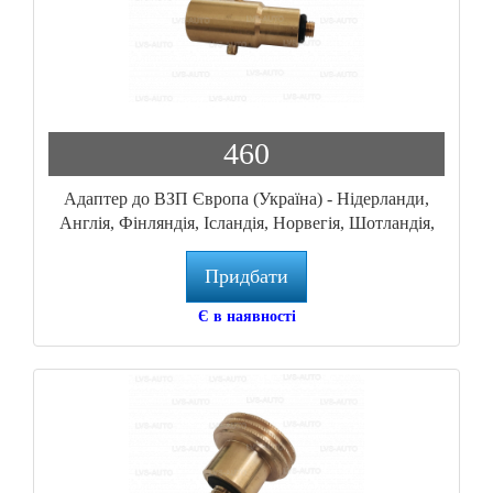
460
Адаптер до ВЗП Європа (Україна) - Нідерланди,
Англія, Фінляндія, Ісландія, Норвегія, Шотландія,
Уельс, Іспанія. M10, L72, M22 (GZ-224/10)
BAYONETT-M10
Придбати
Є в наявності