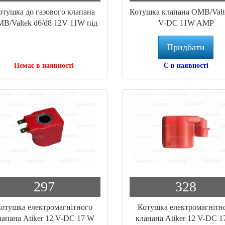
отушка до газового клапана
Котушка клапана OMB/Valt
B/Valtek d6/d8 12V 11W під
V-DC 11W AMP
клеми
Придбати
Немає в наявності
Є в наявності
297
328
отушка електромагнітного
Котушка електромагнітн
лапана Atiker 12 V-DC 17 W
клапана Atiker 12 V-DC 