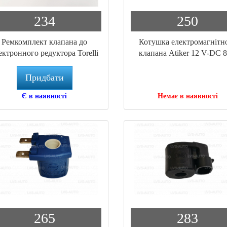
234
250
Ремкомплект клапана до
Котушка електромагнітн
ектронного редуктора Torelli
клапана Atiker 12 V-DC 
19705
(BC.80)
Придбати
Є в наявності
Немає в наявності
265
283