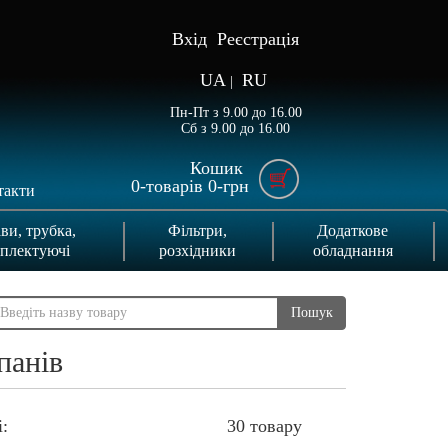
Вхід
Реєстрація
UA
RU
|
Пн-Пт з 9.00 до 16.00
Сб з 9.00 до 16.00
Кошик
0
-товарів
0
-грн
такти
ви, трубка,
Фільтри,
Додаткове
плектуючі
розхідники
обладнання
Пошук
панів
:
30 товару