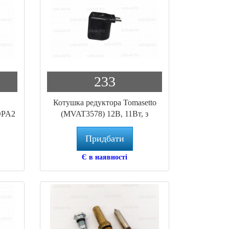
233
Котушка редуктора Tomasetto
OPA2
(MVAT3578) 12B, 11Bт, з
ETA
клемами
Придбати
Є в наявності