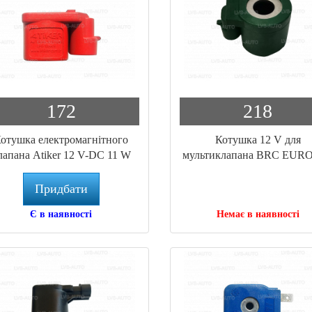
172
218
отушка електромагнітного
Котушка 12 V для
лапана Atiker 12 V-DC 11 W
мультиклапана BRC EUR
AMP (BC.110A)
та редуктора ZAVOLI Z
Plus зелена
Придбати
Є в наявності
Немає в наявності