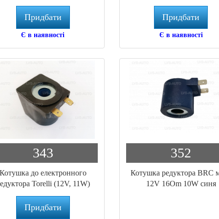
(BC.170)
AMP (BC.170A)
Придбати
Придбати
Є в наявності
Є в наявності
343
352
Котушка до електронного
Котушка редуктора BRC 
едуктора Torelli (12V, 11W)
12V 16Om 10W синя
19706
Придбати