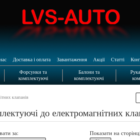
нас
Доставка і оплата
Завантаження
Акції
Статті
Кон
Форсунки та
Балони та
Рука
комплектуючі
комплектуючі
ком
ітних клапанів
лектуючі до електромагнітних кла
вати за:
Показати на сторінці