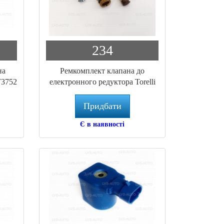
234
на
Ремкомплект клапана до
T3752
електронного редуктора Torelli
19705
Придбати
Є в наявності