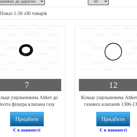
Показ 1-50 з30 товарів
7
12
ільце ущільнювача Atiker до
Кільце ущільнювача Atiker
болта фільтра клапана газу
газових клапанів 1306-1
Придбати
Придбати
Є в наявності
Є в наявності