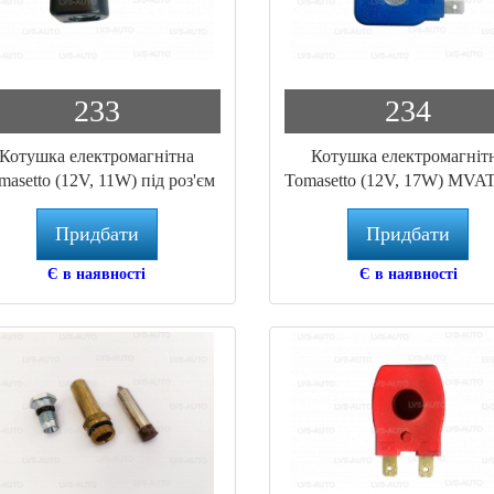
233
234
Котушка електромагнітна
Котушка електромагніт
masetto (12V, 11W) під роз'єм
Tomasetto (12V, 17W) MVA
Valtek (AMP) MVAT3579
Придбати
Придбати
Є в наявності
Є в наявності