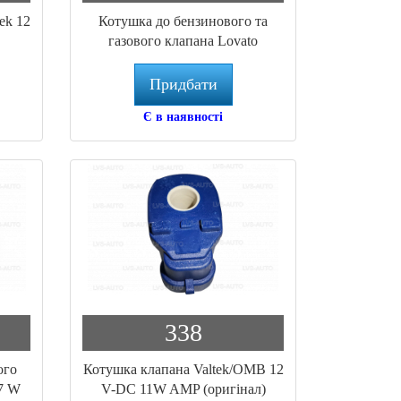
ek 12
Котушка до бензинового та
газового клапана Lovato
Придбати
Є в наявності
338
ого
Котушка клапана Valtek/OMB 12
17 W
V-DC 11W AMP (оригінал)