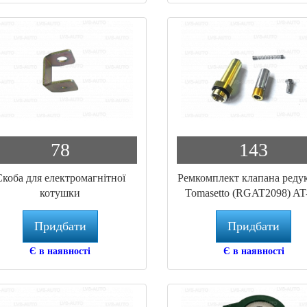
78
143
Скоба для електромагнітної
Ремкомплект клапана реду
котушки
Tomasetto (RGAT2098) AT
AT-09 Alaska, AT-12 Stand
Придбати
Придбати
Є в наявності
Є в наявності