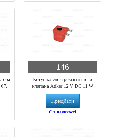
146
ктора
Котушка електромагнітного
-07,
клапана Atiker 12 V-DC 11 W
art
(BC.110)
Придбати
Є в наявності