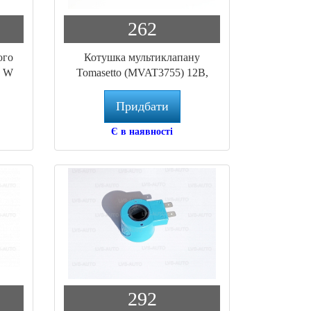
262
ого
Котушка мультиклапану
8 W
Tomasetto (MVAT3755) 12B,
17Bт, з герметичним роз'ємом
Придбати
Є в наявності
292