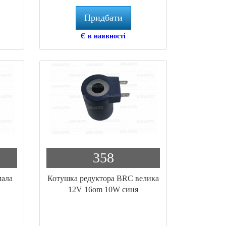
Придбати
Є в наявності
358
мала
Котушка редуктора BRC велика
12V 16om 10W синя