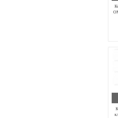
К
OM
К
к