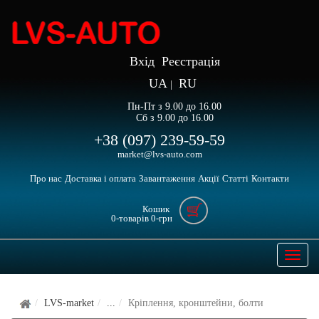
Вхід
Реєстрація
UA
RU
|
Пн-Пт з 9.00 до 16.00
Сб з 9.00 до 16.00
+38 (097) 239-59-59
market@lvs-auto.com
Про нас
Доставка і оплата
Завантаження
Акції
Статті
Контакти
Кошик
0
-товарів
0
-грн
Open
naviga
LVS-market
...
Кріплення, кронштейни, болти