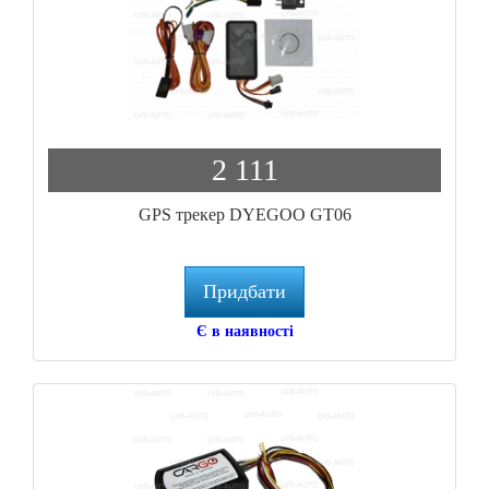
2 111
GPS трекер DYEGOO GT06
Придбати
Є в наявності