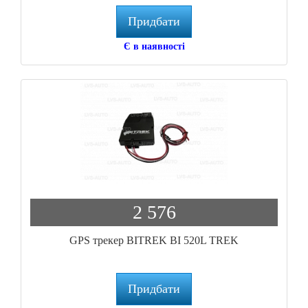
Придбати
Є в наявності
2 576
GPS трекер BITREK BI 520L TREK
Придбати