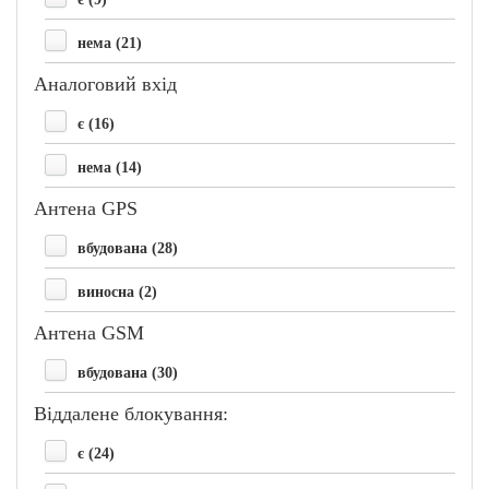
нема (21)
Аналоговий вхід
є (16)
нема (14)
Антена GPS
вбудована (28)
виносна (2)
Антена GSM
вбудована (30)
Віддалене блокування:
є (24)