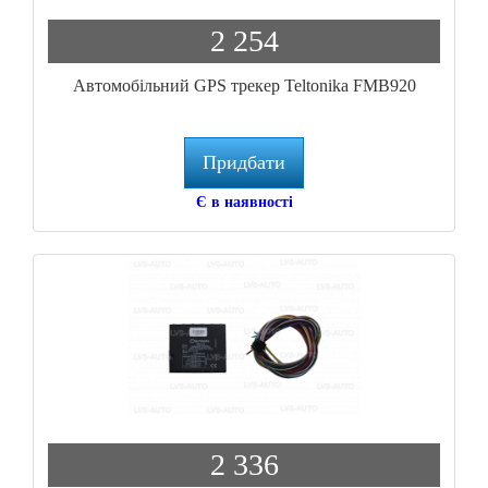
2 254
Автомобільний GPS трекер Teltonika FMB920
Придбати
Є в наявності
2 336