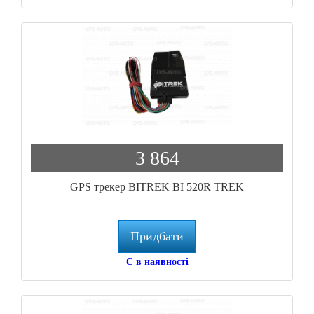
3 864
GPS трекер BITREK BI 520R TREK
Придбати
Є в наявності