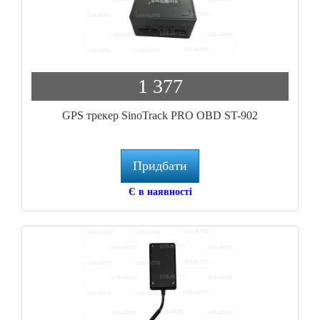
1 377
GPS трекер SinoTrack PRO OBD ST-902
Придбати
Є в наявності