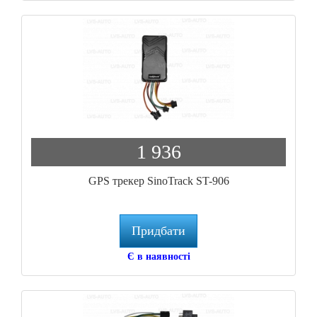
1 936
GPS трекер SinoTrack ST-906
Придбати
Є в наявності