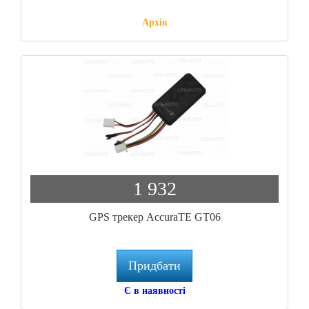
Архів
1 932
GPS трекер AccuraTE GT06
Придбати
Є в наявності