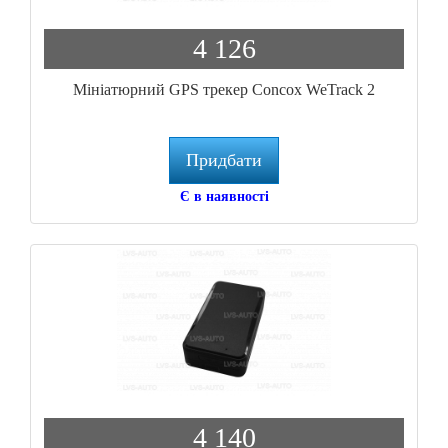
4 126
Мініатюрний GPS трекер Concox WeTrack 2
Придбати
Є в наявності
4 140