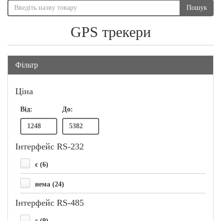
Пошук
GPS трекери
Фільтр
Ціна
Від:
До:
Інтерфейс RS-232
є (6)
нема (24)
Інтерфейс RS-485
є (9)