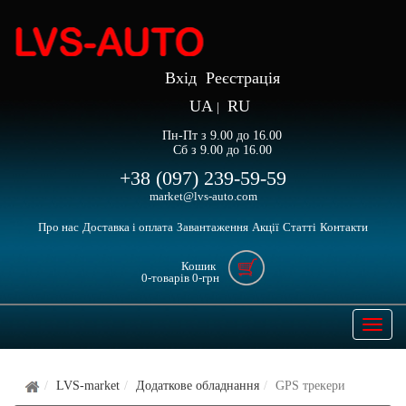
Вхід
Реєстрація
UA
RU
|
Пн-Пт з 9.00 до 16.00
Сб з 9.00 до 16.00
+38 (097) 239-59-59
market@lvs-auto.com
Про нас
Доставка і оплата
Завантаження
Акції
Статті
Контакти
Кошик
0
-товарів
0
-грн
Open
naviga
LVS-market
Додаткове обладнання
GPS трекери