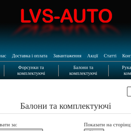
нас
Доставка і оплата
Завантаження
Акції
Статті
Кон
Форсунки та
Балони та
Рука
комплектуючі
комплектуючі
ком
Балони та комплектуючі
вати за:
Показати на сторінці