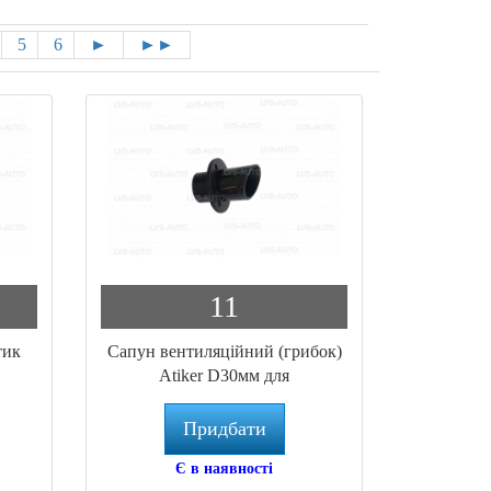
5
6
►
►►
11
тик
Сапун вентиляційний (грибок)
Atiker D30мм для
циліндричного балона (PC.025)
Придбати
Є в наявності