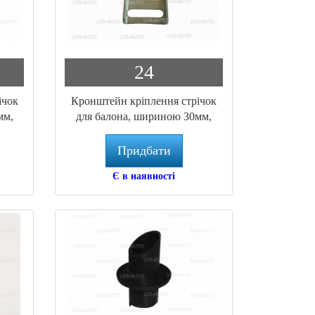
24
ічок
Кронштейн кріплення стрічок
мм,
для балона, шириною 30мм,
SA.049 Atiker
Придбати
Є в наявності