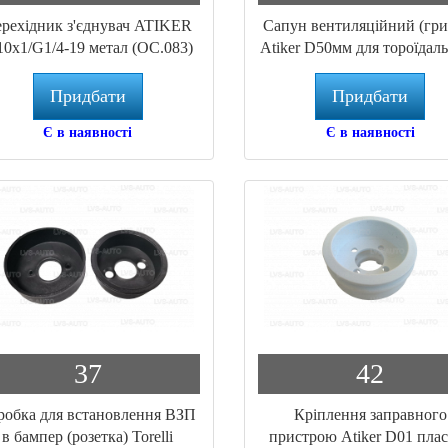
рехідник з'єднувач ATIKER
Сапун вентиляційний (гри
0x1/G1/4-19 метал (OC.083)
Atiker D50мм для тороїдал
для трубки D8
балона (PC.060)
Придбати
Придбати
Є в наявності
Є в наявності
37
42
робка для встановлення ВЗП
Кріплення заправного
в бампер (розетка) Torelli
пристрою Atiker D01 пла