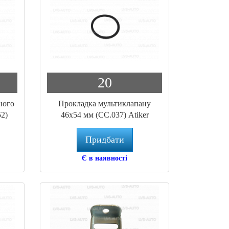
20
ного
Прокладка мультиклапану
2)
46х54 мм (CC.037) Atiker
Придбати
Є в наявності