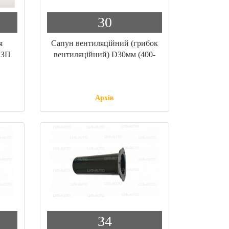
30
я
Сапун вентиляційний (грибок
ВЗП
вентиляційний) D30мм (400-
017)
Архів
34