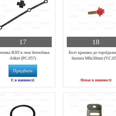
17
18
ришка ВЗП в люк бензобака
Болт кришки до тороїдаль
Atiker (PC.057)
балона M8x30mm (VC.05
Придбати
Є в наявності
Немає в наявності