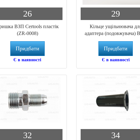
26
29
ришка ВЗП Certools пластік
Кільце ущільнювача дл
(ZR-0008)
адаптера (подовжувача) 
Tomasetto
Придбати
Придбати
Є в наявності
Є в наявності
32
34