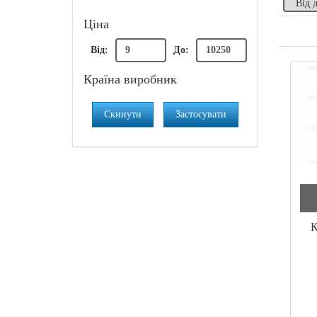
Ціна
Від:
До:
Країна виробник
Скинути
Застосувати
К