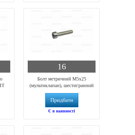
16
до
Болт метричний M5x25
ПТ
(мультиклапан), шестигранний
ключ, твердість 8.8
Придбати
Є в наявності