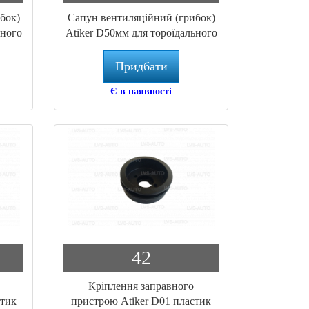
бок)
Сапун вентиляційний (грибок)
ьного
Atiker D50мм для тороїдального
балона (PC.060)
Придбати
Є в наявності
42
Кріплення заправного
стик
пристрою Atiker D01 пластик