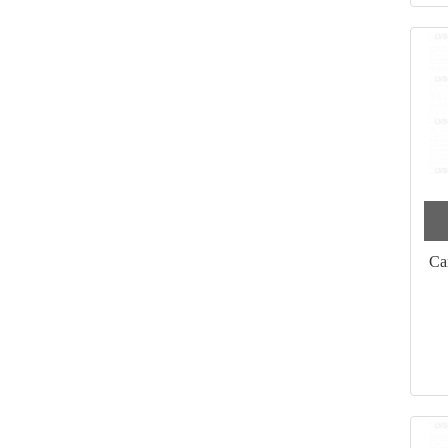
Са
ци