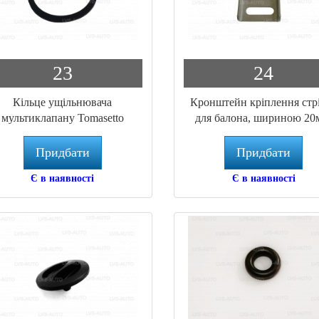
23
24
Кільце ущільнювача
Кронштейн кріплення стр
мультиклапану Tomasetto
для балона, шириною 20
MVAT3122 46х54мм
SA.044 Atiker
Придбати
Придбати
Є в наявності
Є в наявності