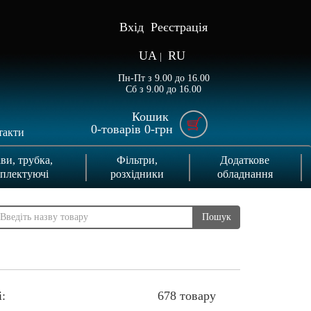
Вхід
Реєстрація
UA
RU
|
Пн-Пт з 9.00 до 16.00
Сб з 9.00 до 16.00
Кошик
0
-товарів
0
-грн
такти
ви, трубка,
Фільтри,
Додаткове
плектуючі
розхідники
обладнання
Пошук
:
678 товару