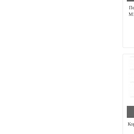
Пе
M1
Ко