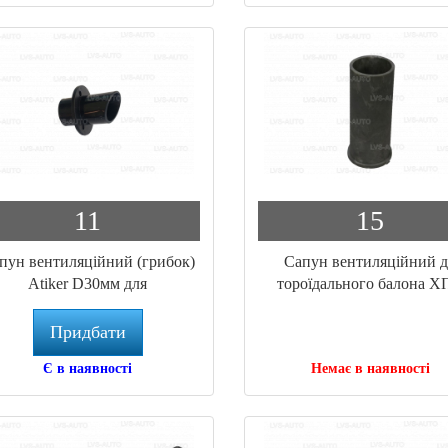
11
15
пун вентиляційний (грибок)
Сапун вентиляційний 
Atiker D30мм для
тороїдального балона Х
ліндричного балона (PC.025)
Придбати
Є в наявності
Немає в наявності