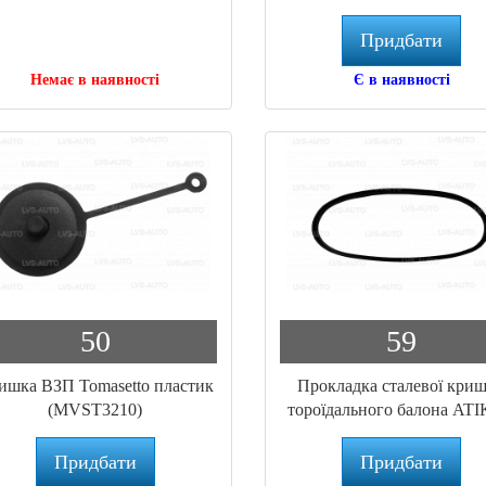
комплект білий (PC.024
Придбати
Немає в наявності
Є в наявності
50
59
ишка ВЗП Tomasetto пластик
Прокладка сталевої кри
(MVST3210)
тороїдального балона AT
(CC.028)
Придбати
Придбати