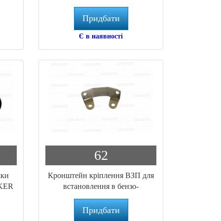
W)
комплект чорний (PC.024)
Придбати
Є в наявності
62
шки
Кронштейн кріплення ВЗП для
IKER
встановлення в бензо-
заправний люк, GOMET GZ-
580
Придбати