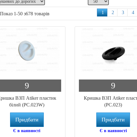
1
2
3
4
Показ 1-50 з678 товарів
9
9
ришка ВЗП Atiker пластик
Кришка ВЗП Atiker плас
білий (PC.023W)
(PC.023)
Придбати
Придбати
Є в наявності
Є в наявності