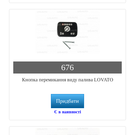
676
Кнопка перемикання виду палива LOVATO
Придбати
Є в наявності