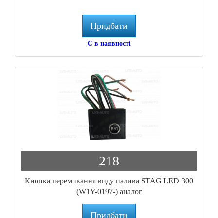
Придбати
Є в наявності
218
Кнопка перемикання виду палива STAG LED-300
(W1Y-0197-) аналог
Придбати