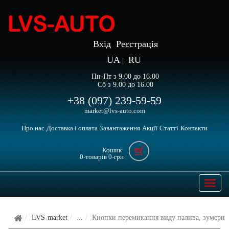
Вхід
Реєстрація
UA
RU
|
Пн-Пт з 9.00 до 16.00
Сб з 9.00 до 16.00
+38 (097) 239-59-59
market@lvs-auto.com
Про нас
Доставка і оплата
Завантаження
Акції
Статті
Контакти
Кошик
0
-товарів
0
-грн
Open
naviga
LVS-market
...
Кнопки перемикання виду палива, зумери