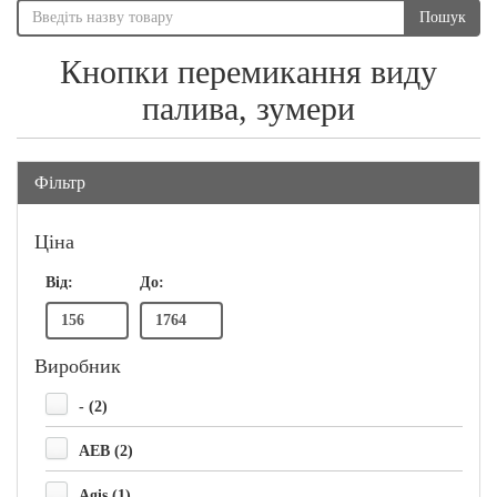
Пошук
Кнопки перемикання виду
палива, зумери
Фільтр
Ціна
Від:
До:
Виробник
- (2)
AEB (2)
Agis (1)