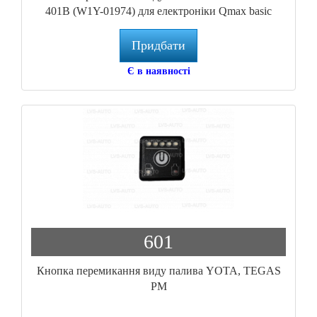
401B (W1Y-01974) для електроніки Qmax basic
Придбати
Є в наявності
601
Кнопка перемикання виду палива YOTA, TEGAS
РМ