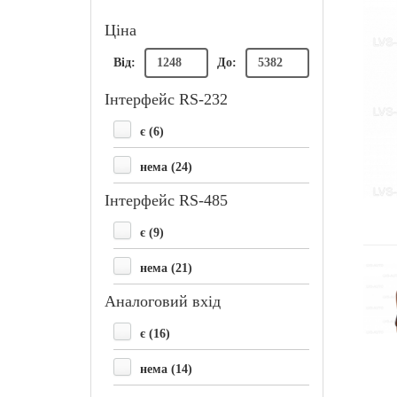
Ціна
Від:
До:
Інтерфейс RS-232
є (6)
нема (24)
Інтерфейс RS-485
є (9)
нема (21)
Аналоговий вхід
є (16)
нема (14)