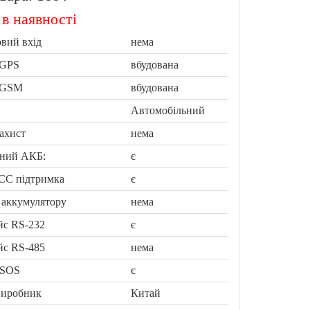
в наявності
вий вхід
нема
 GPS
вбудована
 GSM
вбудована
Автомобільний
ахист
нема
аний АКБ:
є
С підтримка
є
 аккумулятору
нема
йс RS-232
є
йс RS-485
нема
 SOS
є
виробник
Китай