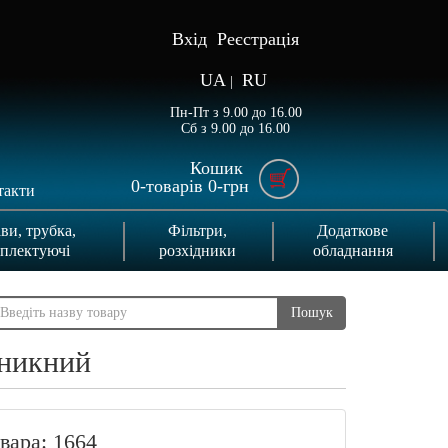
Вхід
Реєстрація
UA
RU
|
Пн-Пт з 9.00 до 16.00
Сб з 9.00 до 16.00
Кошик
0
-товарів
0
-грн
такти
ви, трубка,
Фільтри,
Додаткове
плектуючі
розхідники
обладнання
Пошук
оникний
вара: 1664