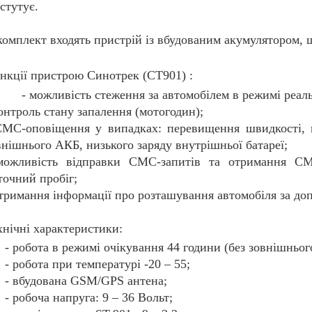
дстутує
.
комплект входять пристрій із вбудованим акумулятором, 
нкції пристрою Синотрек (СТ901) :
- можливість стеження за автомобілем в режимі реаль
контроль стану запалення (мотогодин);
СМС-оповіщення у випадках: перевищення швидкості, в
внішнього АКБ, низького заряду внутрішньої батареї;
можливість відправки СМС-запитів та отримання СМС
точний пробіг;
отримання інформації про розташування автомобіля за до
хнічні характеристики
:
- робота в режимі очікування 44 години (без зовнішньог
- робота при температурі -20 – 55;
- вбудована GSM/GPS антена;
- робоча напруга: 9 – 36 Вольт;