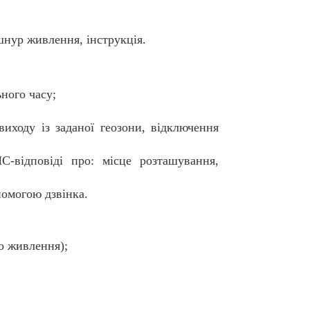
шнур живлення, інструкція.
ного часу;
иходу із заданої геозони, відключення
-відповіді про: місце розташування,
помогою дзвінка.
о живлення);