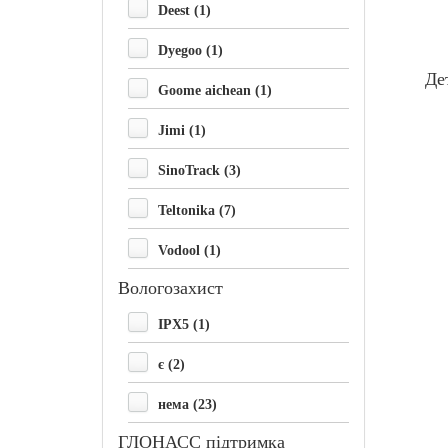
Deest (1)
Dyegoo (1)
Де
Goome aichean (1)
Jimi (1)
SinoTrack (3)
Teltonika (7)
Vodool (1)
Вологозахист
IPX5 (1)
є (2)
нема (23)
ГЛОНАСС підтримка