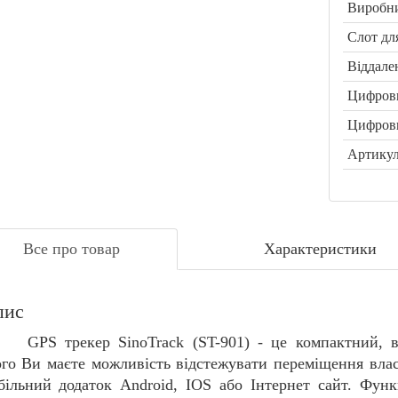
Виробн
Слот дл
Віддале
Цифрови
Цифрови
Артикул
Все про товар
Характеристики
пис
GPS трекер SinoTrack (ST-901)
- це компактний, в
ого Ви маєте можливість відстежувати переміщення влас
більний додаток Android, IOS або Інтернет сайт. Функ