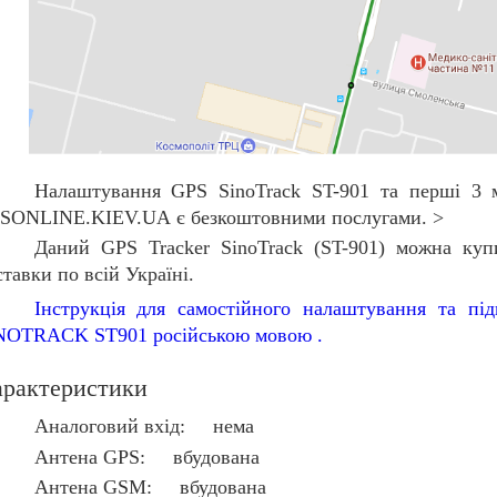
Налаштування
GPS SinoTrack ST-901
та перші
3 
SONLINE.KIEV.UA
є безкоштовними послугами. >
Даний
GPS Tracker SinoTrack (ST-901) можна куп
ставки по всій Україні.
Інструкція для самостійного налаштування та пі
NOTRACK ST901 російською мовою .
рактеристики
Аналоговий вхід: нема
Антена GPS: вбудована
Антена GSM: вбудована