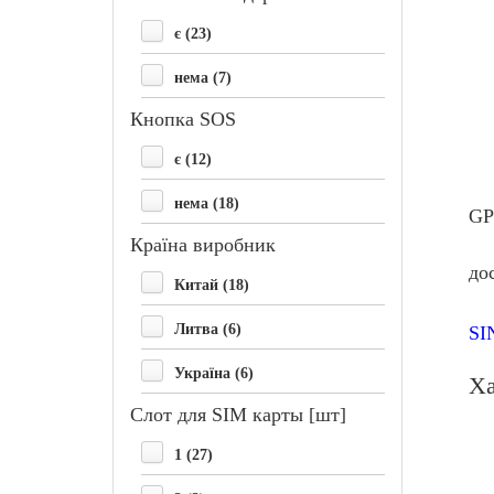
є (23)
нема (7)
Кнопка SOS
є (12)
нема (18)
GP
Країна виробник
до
Китай (18)
Литва (6)
SI
Україна (6)
Ха
Слот для SIM карты [шт]
1 (27)