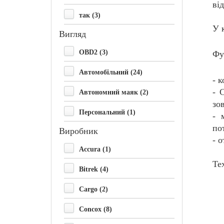
ві
так (3)
У 
Вигляд
OBD2 (3)
Фу
Автомобільний (24)
- 
- 
Автономний маяк (2)
зо
Персональний (1)
- 
по
Виробник
- 
Accura (1)
Те
Bitrek (4)
Cargo (2)
Concox (8)