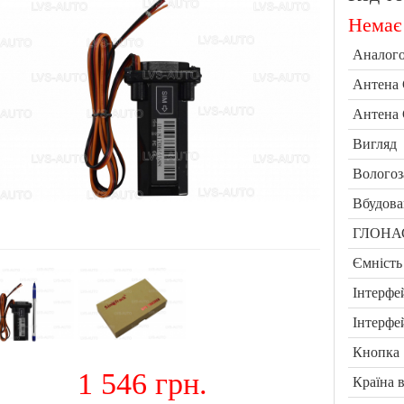
Немає 
Аналого
Антена
Антена
Вигляд
Вологоз
Вбудов
ГЛОНАС
Ємність
Інтерфе
Інтерфе
Кнопка
1 546 грн.
Країна 