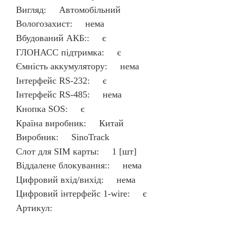
Вигляд: Автомобільний
Вологозахист: нема
Вбудований АКБ:: є
ГЛОНАСС підтримка: є
Ємність аккумулятору: нема
Інтерфейс RS-232: є
Інтерфейс RS-485: нема
Кнопка SOS: є
Країна виробник: Китай
Виробник: SinoTrack
Слот для SIM карты: 1 [шт]
Віддалене блокування:: нема
Цифровий вхід/вихід: нема
Цифровий інтерфейс 1-wire: є
Артикул: