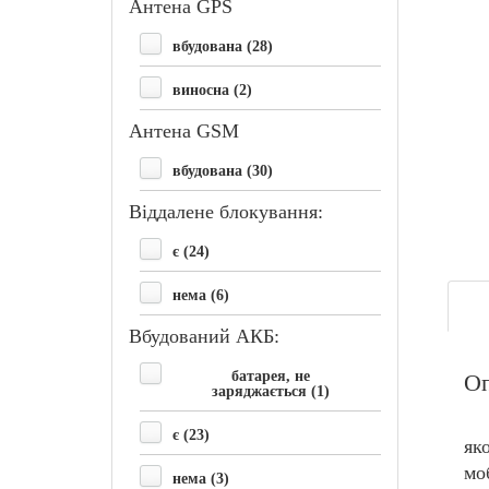
Антена GPS
вбудована (28)
виносна (2)
Антена GSM
вбудована (30)
Віддалене блокування:
є (24)
нема (6)
Вбудований АКБ:
батарея, не
О
заряджається (1)
є (23)
як
мо
нема (3)