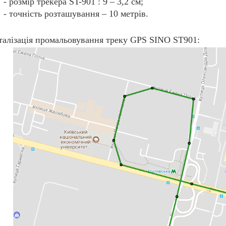
- розмір трекера ST-901 : 9 – 3,2 см;
- точність розташування – 10 метрів.
талізація промальовування треку GPS SINO ST901: