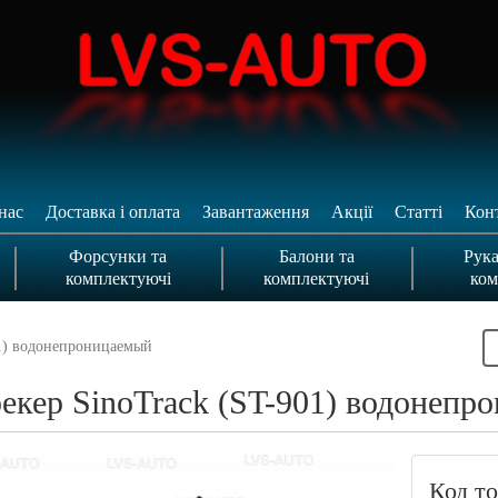
нас
Доставка і оплата
Завантаження
Акції
Статті
Кон
Форсунки та
Балони та
Рука
комплектуючі
комплектуючі
ком
01) водонепроницаемый
екер SinoTrack (ST-901) водонепр
Код то