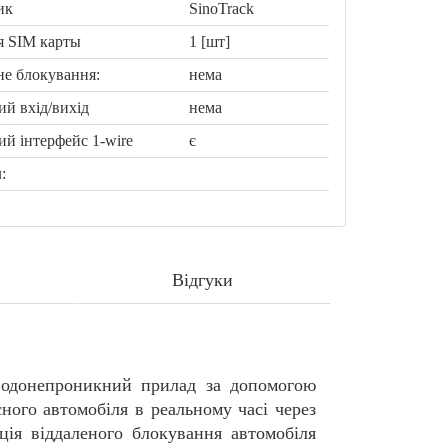
ик
SinoTrack
я SIM карты
1 [шт]
не блокування:
нема
й вхід/вихід
нема
й інтерфейс 1-wire
є
:
Відгуки
одонепроникний прилад за допомогою
ного автомобіля в реальному часі через
ція віддаленого блокування автомобіля