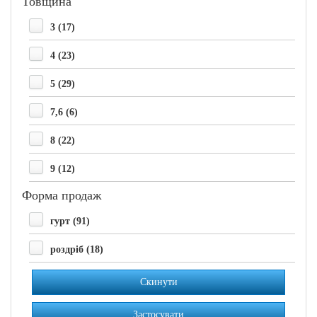
Товщина
3 (17)
4 (23)
5 (29)
7,6 (6)
8 (22)
9 (12)
Форма продаж
гурт (91)
роздріб (18)
Скинути
Застосувати