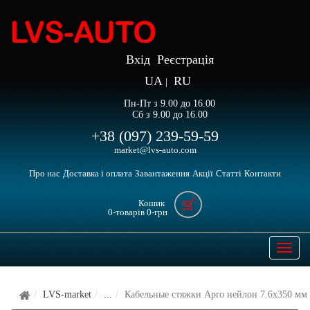
Вхід
Реєстрація
UA
RU
|
Пн-Пт з 9.00 до 16.00
Сб з 9.00 до 16.00
+38 (097) 239-59-59
market@lvs-auto.com
Про нас
Доставка і оплата
Завантаження
Акції
Статті
Контакти
Кошик
0
-товарів
0
-грн
Open
naviga
LVS-market
...
Кабельные стяжки Apro нейлон 7.6x350 мм 