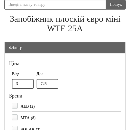
Пошук
Запобіжник плоскій євро міні
WTE 25A
Фільтр
Ціна
Від:
До:
Бренд
AEB (2)
MTA (8)
SOLAR (3)