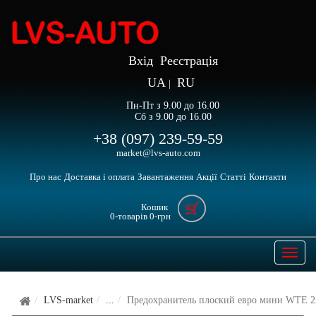
Вхід
Реєстрація
UA
RU
|
Пн-Пт з 9.00 до 16.00
Сб з 9.00 до 16.00
+38 (097) 239-59-59
market@lvs-auto.com
Про нас
Доставка і оплата
Завантаження
Акції
Статті
Контакти
Кошик
0
-товарів
0
-грн
Open
naviga
LVS-market
...
Предохранитель плоский евро мини WTE 