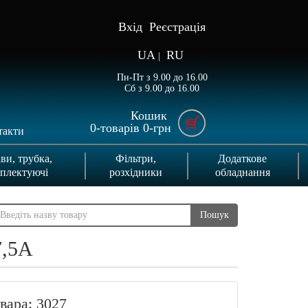
Вхід
Реєстрація
UA
RU
|
Пн-Пт з 9.00 до 16.00
Сб з 9.00 до 16.00
Кошик
0
-товарів
0
-грн
такти
ви, трубка,
Фільтри,
Додаткове
плектуючі
розхідники
обладнання
Пошук
7,5A
вара: 3027