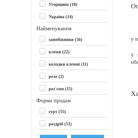
Угорщина (10)
О
Україна (14)
Найменування
у п
запобіжники (56)
клеми (22)
у 
об
колодки клемні (11)
реле (2)
роз'єми (15)
Ха
Форма продаж
гурт (55)
роздріб (51)