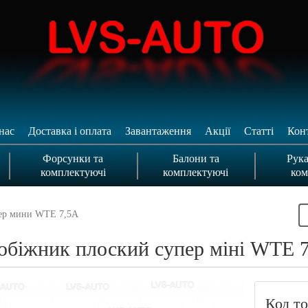
нас
Доставка і оплата
Завантаження
Акції
Статті
Кон
Форсунки та
Балони та
Рука
комплектуючі
комплектуючі
ком
пер мини WTE 7,5A
обіжник плоский супер міні WTE 
Код то