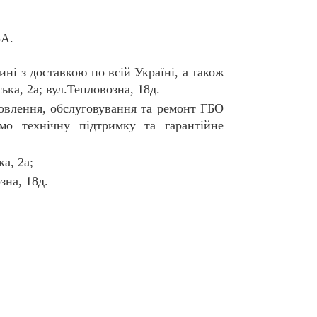
5A
.
ні з доставкою по всій Україні, а також
ька, 2а; вул.Тепловозна, 18д.
овлення, обслуговування та ремонт ГБО
о технічну підтримку та гарантійне
а, 2а;
зна, 18д.