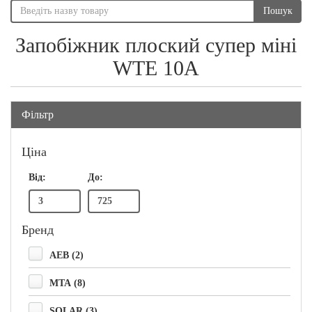
Пошук
Запобіжник плоский супер міні
WTE 10A
Фільтр
Ціна
Від:
До:
Бренд
AEB (2)
MTA (8)
SOLAR (3)