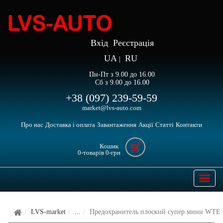
Вхід
Реєстрація
UA
RU
|
Пн-Пт з 9.00 до 16.00
Сб з 9.00 до 16.00
+38 (097) 239-59-59
market@lvs-auto.com
Про нас
Доставка і оплата
Завантаження
Акції
Статті
Контакти
Кошик
0
-товарів
0
-грн
Open
naviga
LVS-market
...
Предохранитель плоский супер мини WTE