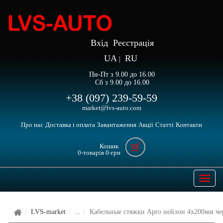
Вхід
Реєстрація
UA
RU
|
Пн-Пт з 9.00 до 16.00
Сб з 9.00 до 16.00
+38 (097) 239-59-59
market@lvs-auto.com
Про нас
Доставка і оплата
Завантаження
Акції
Статті
Контакти
Кошик
0
-товарів
0
-грн
Open
naviga
LVS-market
...
Кабельные стяжки Apro нейлон 4x200мм ч