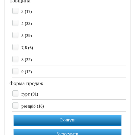
Товщина
3 (17)
4 (23)
5 (29)
7,6 (6)
8 (22)
9 (12)
Форма продаж
гурт (91)
роздріб (18)
Скинути
Застосувати