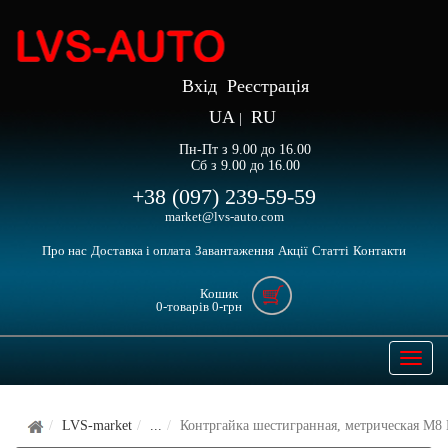
Вхід
Реєстрація
UA
RU
|
Пн-Пт з 9.00 до 16.00
Сб з 9.00 до 16.00
+38 (097) 239-59-59
market@lvs-auto.com
Про нас
Доставка і оплата
Завантаження
Акції
Статті
Контакти
Кошик
0
-товарів
0
-грн
Open
naviga
LVS-market
...
Контргайка шестигранная, метрическая М8 