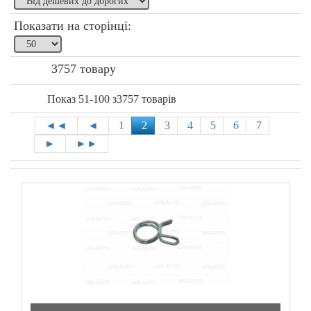
Показати на сторінці:
3757 товару
Показ 51-100 з3757 товарів
◄◄
◄
1
2
3
4
5
6
7
►
►►