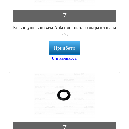
7
Кільце ущільнювача Atiker до болта фільтра клапана
газу
Придбати
Є в наявності
7