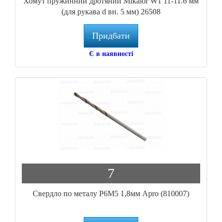
Хомут пружинний дротяний Mikalor W1 11-11.6 мм
(для рукава d вн. 5 мм) 26508
Придбати
Є в наявності
7
Свердло по металу P6M5 1,8мм Apro (810007)