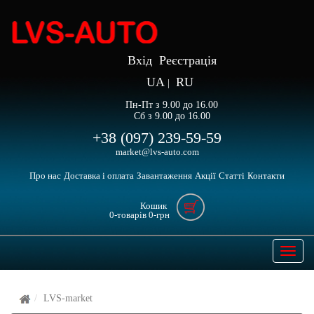
Вхід
Реєстрація
UA
RU
|
Пн-Пт з 9.00 до 16.00
Сб з 9.00 до 16.00
+38 (097) 239-59-59
market@lvs-auto.com
Про нас
Доставка і оплата
Завантаження
Акції
Статті
Контакти
Кошик
0
-товарів
0
-грн
Open
naviga
LVS-market