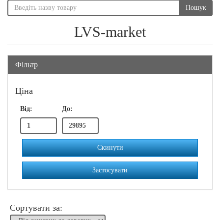
Пошук
LVS-market
Фільтр
Ціна
Від:
До:
Скинути
Застосувати
Сортувати за: